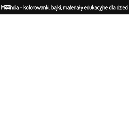
Morindia - kolorowanki, bajki, materiały edukacyjne dla dzieci
Przejdź
do
treści