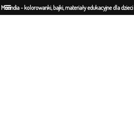
Morindia - kolorowanki, bajki, materiały edukacyjne dla dzieci
Przejdź
do
treści