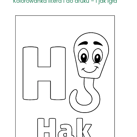
Kolorowanka litera I do druku – I jak igła