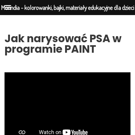
Morindia - kolorowanki, bajki, materiały edukacyjne dla dzieci
Przejdź
Jak narysować PSA w
do
programie PAINT
treści