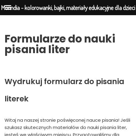
Morindia - kolorowanki, bajki, materiały edukacyjne dla dzieci
Przejdź
Formularze do nauki
do
pisania liter
treści
Wydrukuj formularz do pisania
literek​
Witaj na naszej stronie poświęconej nauce pisania! Jeśli
szukasz skutecznych materiałów do nauki pisania liter,
jesteś we właściwym miejscu. Przygotowaliśmy dla