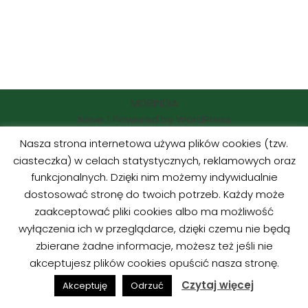
MORINDIA
Neve | Powered by WordPress
Nasza strona internetowa używa plików cookies (tzw.
Czytaj Dzieciom |
Kolorowanki
ciasteczka) w celach statystycznych, reklamowych oraz
funkcjonalnych. Dzięki nim możemy indywidualnie
dostosować stronę do twoich potrzeb. Każdy może
zaakceptować pliki cookies albo ma możliwość
wyłączenia ich w przeglądarce, dzięki czemu nie będą
zbierane żadne informacje, możesz też jeśli nie
akceptujesz plików cookies opuścić nasza stronę.
Czytaj więcej
Akceptuję
Odrzuć